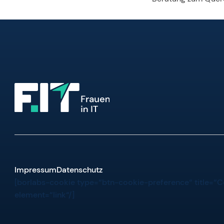
Impressum
Datenschutz
[borlabs-cookie type=“btn-cookie-preference“ title=“C
element=“link“/]