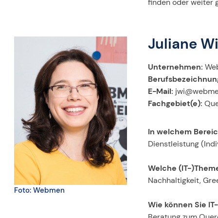
finden oder weiter 
Juliane W
Unternehmen:
Web
Berufsbezeichnun
E-Mail:
jwi@webme
Fachgebiet(e):
Quer
In welchem Bereic
Dienstleistung (Ind
Welche (IT-)Theme
Nachhaltigkeit, Gre
Foto: Webmen
Wie können Sie IT
Beratung zum Quere