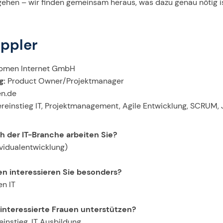
gehen – wir finden gemeinsam heraus, was dazu genau nötig is
ippler
men Internet GmbH
g:
Product Owner/Projektmanager
n.de
einstieg IT, Projektmanagement, Agile Entwicklung, SCRUM, 
h der IT-Branche arbeiten Sie?
ividualentwicklung)
n interessieren Sie besonders?
en IT
-interessierte Frauen unterstützen?
instieg, IT Ausbildung