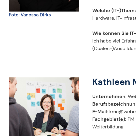
Welche (IT-)Theme
Foto: Vanessa Dirks
Hardware, IT-Infra
Wie können Sie IT
Ich habe viel Erfah
(Dualen-)Ausbildu
Kathleen 
Unternehmen:
Web
Berufsbezeichnun
E-Mail:
kmc@webm
Fachgebiet(e):
PM 
Weiterbildung