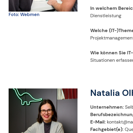
In welchem Bereic
Foto: Webmen
Dienstleistung
Welche (IT-)Theme
Projektmanagement a
Wie können Sie IT
Situationen erfasse
Natalia Ol
Unternehmen:
Sel
Berufsbezeichnun
E-Mail:
kontakt@nat
Fachgebiet(e):
Quer