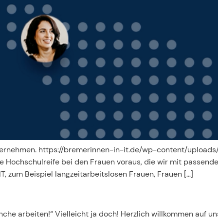
-Unternehmen. https://bremerinnen-in-it.de/wp-content/uplo
e Hochschulreife bei den Frauen voraus, die wir mit passende
T, zum Beispiel langzeitarbeitslosen Frauen, Frauen […]
anche arbeiten!“ Vielleicht ja doch! Herzlich willkommen auf 